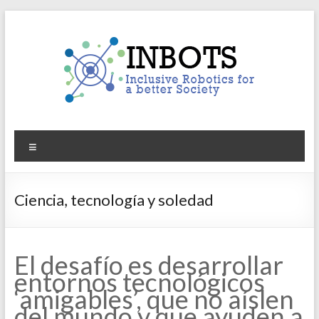
Skip
to
content
INBOTS
Menu
Inclusive
Robotics
for
Ciencia, tecnología y soledad
a
better
Society
El desafío es desarrollar
entornos tecnológicos
‘amigables’, que no aíslen
del mundo y que ayuden a